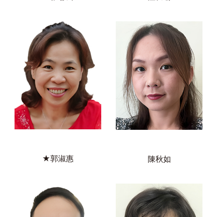
★郭淑惠
陳秋如