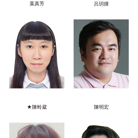
葉真芳
呂玥膧
★陳蛉葳
陳明宏