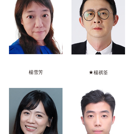
楊雪芳
★楊祺筌