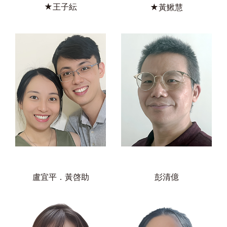
★王子紜
★黃鰍慧
盧宜平．黃啓助
彭清億