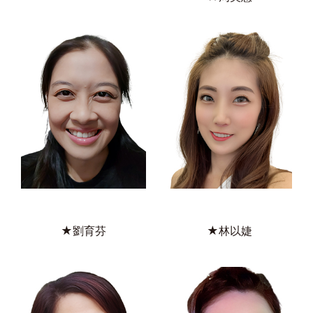
★林以婕
★劉育芬