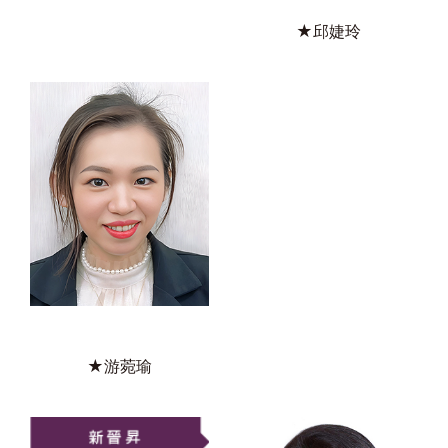
★邱婕玲
★游菀瑜