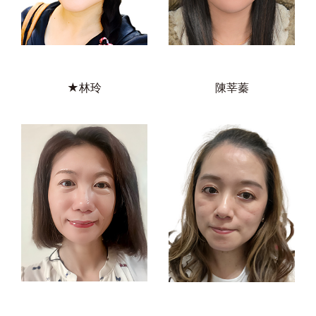
★林玲
陳莘蓁