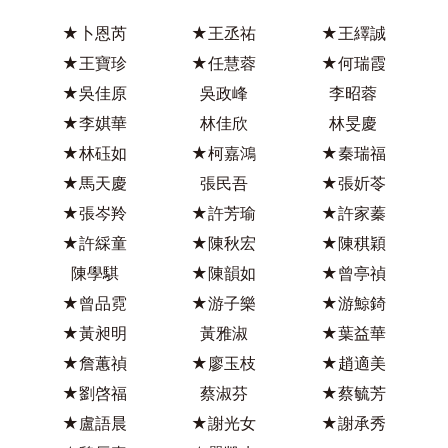
★卜恩芮
★王丞祐
★王繹誠
★王寶珍
★任慧蓉
★何瑞霞
★吳佳原
吳政峰
李昭蓉
★李娸華
林佳欣
林旻慶
★林砡如
★柯嘉鴻
★秦瑞福
★馬天慶
張民吾
★張妡苓
★張岑羚
★許芳瑜
★許家蓁
★許綵童
★陳秋宏
★陳稘穎
陳學騏
★陳韻如
★曾亭禎
★曾品霓
★游子樂
★游鯨錡
★黃昶明
黃雅淑
★葉益華
★詹蕙禎
★廖玉枝
★趙適美
★劉啓福
蔡淑芬
★蔡毓芳
★盧語晨
★謝光女
★謝承秀