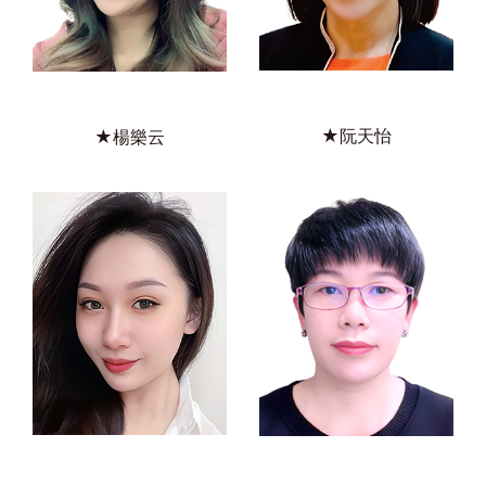
★阮天怡
★楊樂云