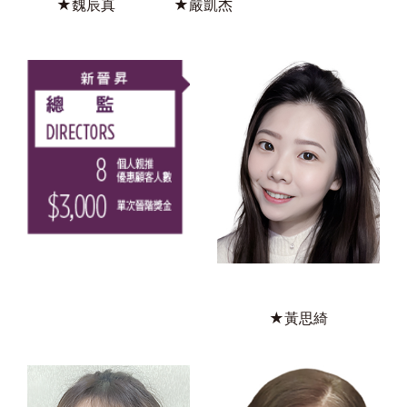
★魏辰真
★嚴凱杰
★黃思綺