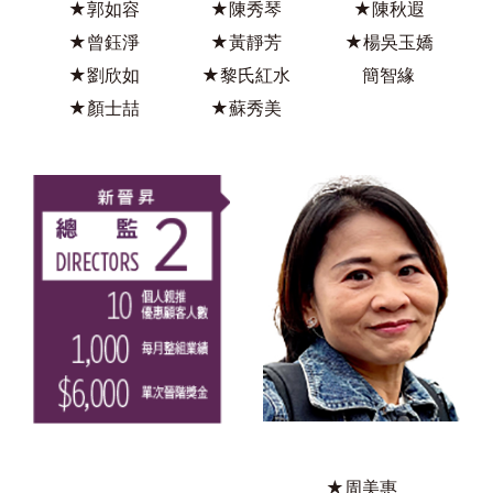
★郭如容
★陳秀琴
★陳秋遐
★曾鈺淨
★黃靜芳
★楊吳玉嬌
★劉欣如
★黎氏紅水
簡智緣
★顏士喆
★蘇秀美
★周美惠