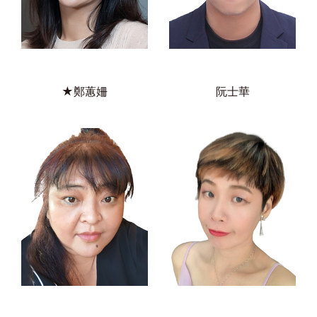
★鄭蕙姍
阮士華