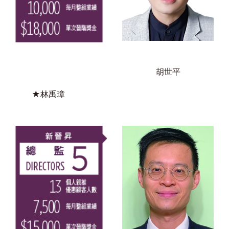
胡世平
★林禹璋