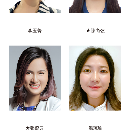
李玉菁
★陳尚弦
★張馨云
溫琬瑜