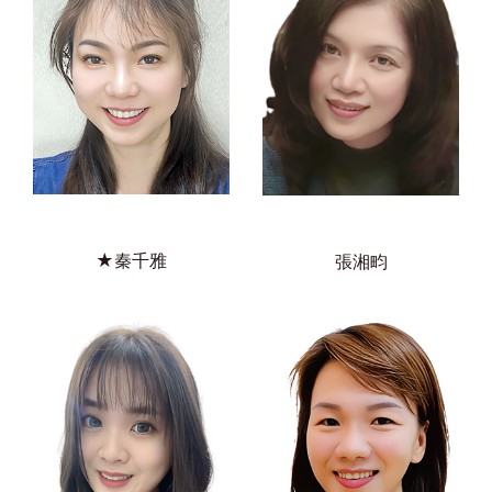
★秦千雅
張湘畇