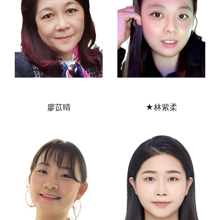
★林紫柔
廖苡晴