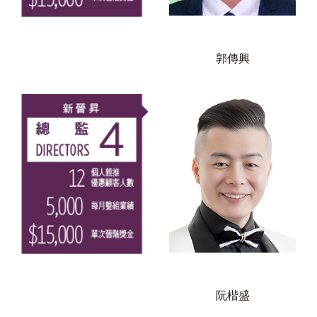
郭傳興
阮楷盛