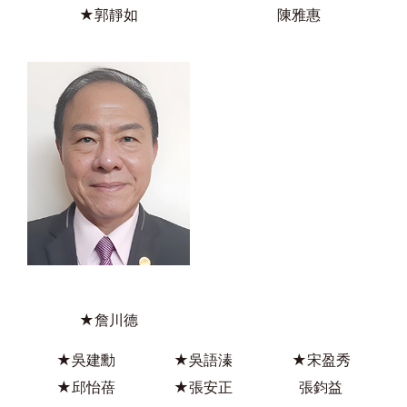
★郭靜如
陳雅惠
★詹川德
★吳建勳
★吳語溱
★宋盈秀
★邱怡蓓
★張安正
張鈞益