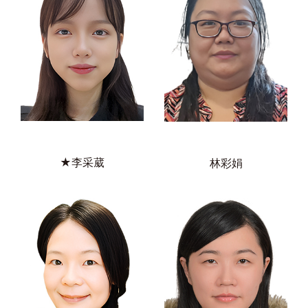
★李采葳
林彩娟