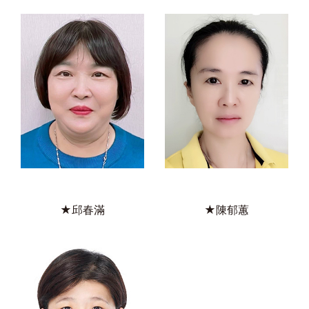
★邱春滿
★陳郁蕙