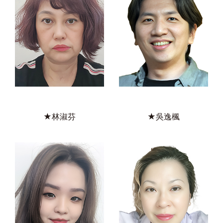
★林淑芬
★吳逸楓