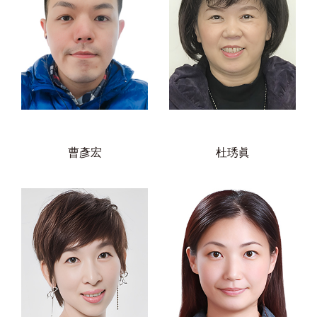
曹彥宏
杜琇眞