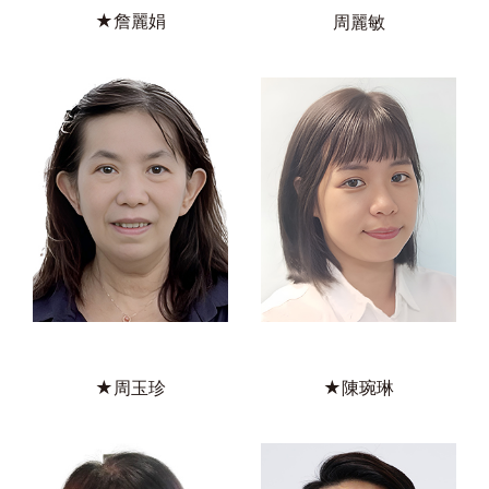
★詹麗娟
周麗敏
★周玉珍
★陳琬琳