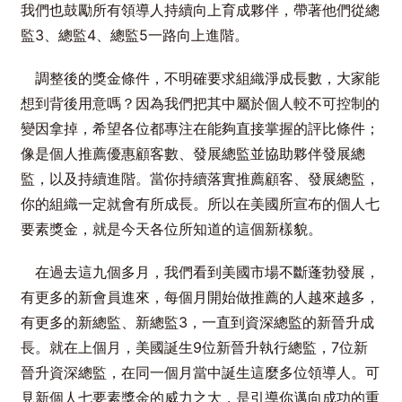
我們也鼓勵所有領導人持續向上育成夥伴，帶著他們從總
監3、總監4、總監5一路向上進階。
調整後的獎金條件，不明確要求組織淨成長數，大家能
想到背後用意嗎？因為我們把其中屬於個人較不可控制的
變因拿掉，希望各位都專注在能夠直接掌握的評比條件；
像是個人推薦優惠顧客數、發展總監並協助夥伴發展總
監，以及持續進階。當你持續落實推薦顧客、發展總監，
你的組織一定就會有所成長。所以在美國所宣布的個人七
要素獎金，就是今天各位所知道的這個新樣貌。
在過去這九個多月，我們看到美國市場不斷蓬勃發展，
有更多的新會員進來，每個月開始做推薦的人越來越多，
有更多的新總監、新總監3，一直到資深總監的新晉升成
長。就在上個月，美國誕生9位新晉升執行總監，7位新
晉升資深總監，在同一個月當中誕生這麼多位領導人。可
見新個人七要素獎金的威力之大，是引導你邁向成功的重